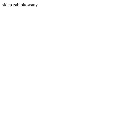
s
klep zablokowany